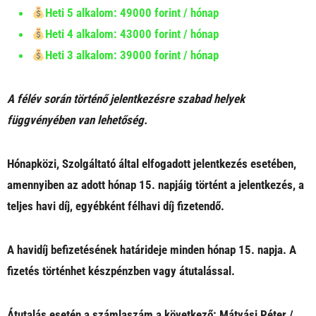
Heti 5 alkalom: 49000 forint / hónap
Heti 4 alkalom: 43000 forint / hónap
Heti 3 alkalom: 39000 forint / hónap
A félév során történő jelentkezésre szabad helyek
függvényében van lehetőség.
Hónapközi, Szolgáltató által elfogadott jelentkezés esetében,
amennyiben az adott hónap 15. napjáig történt a jelentkezés, a
teljes havi díj, egyébként félhavi díj fizetendő.
A havidíj befizetésének határideje minden hónap 15. napja. A
fizetés történhet készpénzben vagy átutalással.
Átutalás esetén a számlaszám a következő: Mátyási Péter /