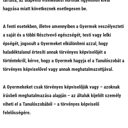
tartása, az alapvető viselkedési normák figyelmen kívül
hagyása miatt következnek esetlegesen be.
A fenti esetekben, illetve amennyiben a Gyermek veszélyezteti
a saját és a többi Résztvevő egészségét, testi vagy lelki
épségét, jogosult a Gyermeket elkülöníteni azzal, hogy
haladéktalanul értesíti annak törvényes képviselőjét a
történtekről, kérve, hogy a Gyermek hagyja el a Tanulószobát a
törvényes képviselővel vagy annak meghatalmazottjával.
A Gyermekeket csak törvényes képviselőjük vagy – azoknak
írásbeli meghatalmazása alapján – az általuk kijelölt személy
viheti el a Tanulószobából – a törvényes képviselő
felelősségére.