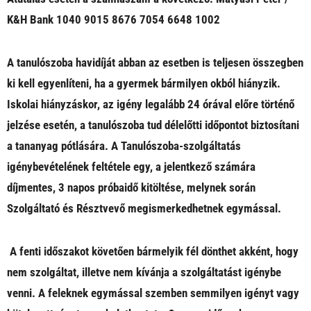
K&H Bank 1040 9015 8676 7054 6648 1002
A tanulószoba havidíját abban az esetben is teljesen összegben
ki kell egyenlíteni, ha a gyermek bármilyen okból hiányzik.
Iskolai hiányzáskor, az igény legalább 24 órával előre történő
jelzése esetén, a tanulószoba tud délelőtti időpontot biztosítani
a tananyag pótlására. A Tanulószoba-szolgáltatás
igénybevételének feltétele egy, a jelentkező számára
díjmentes, 3 napos próbaidő kitöltése, melynek során
Szolgáltató és Résztvevő megismerkedhetnek egymással.
A fenti időszakot követően bármelyik fél dönthet akként, hogy
nem szolgáltat, illetve nem kívánja a szolgáltatást igénybe
venni. A feleknek egymással szemben semmilyen igényt vagy