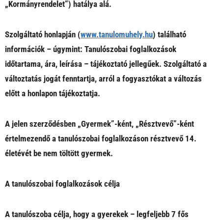
„Kormányrendelet”) hatálya alá.
Szolgáltató honlapján (
www.tanulomuhely.hu
) található
információk – úgymint: Tanulószobai foglalkozások
időtartama, ára, leírása – tájékoztató jellegűek. Szolgáltató a
változtatás jogát fenntartja, arról a fogyasztókat a változás
előtt a honlapon tájékoztatja.
A jelen szerződésben „Gyermek”-ként, „Résztvevő”-ként
értelmezendő a tanulószobai foglalkozáson résztvevő 14.
életévét be nem töltött gyermek.
A tanulószobai foglalkozások célja
A tanulószoba célja, hogy a gyerekek – legfeljebb 7 fős