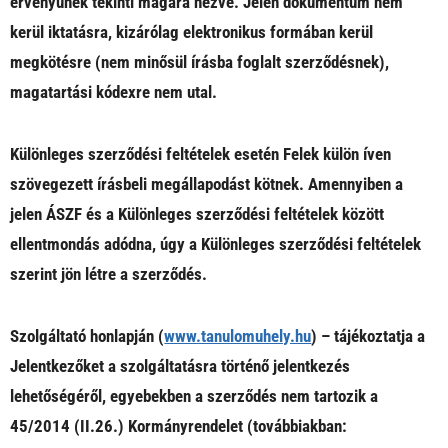
érvényűnek tekinti magára nézve. Jelen dokumentum nem
kerül iktatásra, kizárólag elektronikus formában kerül
megkötésre (nem minősül írásba foglalt szerződésnek),
magatartási kódexre nem utal.
Különleges szerződési feltételek esetén Felek külön íven
szövegezett írásbeli megállapodást kötnek. Amennyiben a
jelen ÁSZF és a Különleges szerződési feltételek között
ellentmondás adódna, úgy a Különleges szerződési feltételek
szerint jön létre a szerződés.
Szolgáltató honlapján (
www.tanulomuhely.hu
) – tájékoztatja a
Jelentkezőket a szolgáltatásra történő jelentkezés
lehetőségéről, egyebekben a szerződés nem tartozik a
45/2014 (II.26.) Kormányrendelet (továbbiakban: