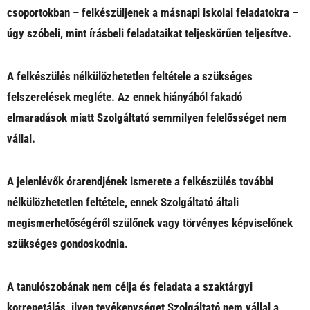
csoportokban – felkészüljenek a másnapi iskolai feladatokra –
úgy szóbeli, mint írásbeli feladataikat teljeskörűen teljesítve.
A felkészülés nélkülözhetetlen feltétele a szükséges
felszerelések megléte. Az ennek hiányából fakadó
elmaradások miatt Szolgáltató semmilyen felelősséget nem
vállal.
A jelenlévők órarendjének ismerete a felkészülés további
nélkülözhetetlen feltétele, ennek Szolgáltató általi
megismerhetőségéről szülőnek vagy törvényes képviselőnek
szükséges gondoskodnia.
A tanulószobának nem célja és feladata a szaktárgyi
korrepetálás, ilyen tevékenységet Szolgáltató nem vállal a