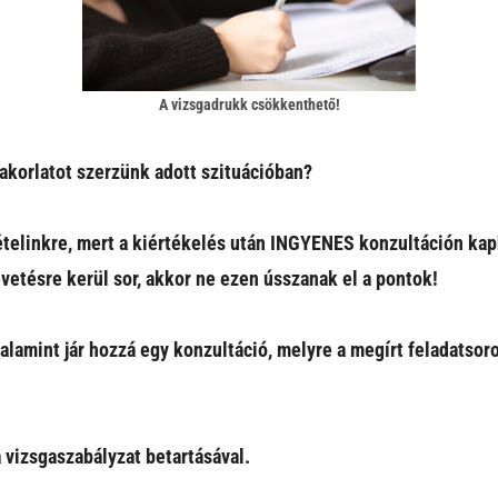
A vizsgadrukk csökkenthető!
akorlatot szerzünk adott szituációban?
vételinkre, mert a kiértékelés után INGYENES konzultáción kap
vetésre kerül sor, akkor ne ezen ússzanak el a pontok!
valamint jár hozzá egy konzultáció, melyre a megírt feladatsor
a vizsgaszabályzat betartásával.