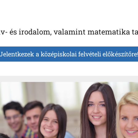
v- és irodalom, valamint matematika t
Jelentkezek a középiskolai felvételi előkészítőre