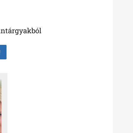
antárgyakból
!