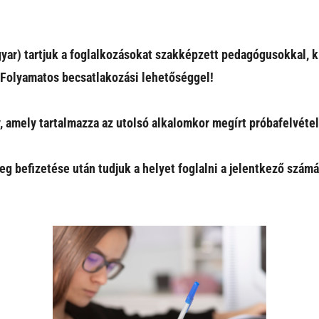
agyar) tartjuk a foglalkozásokat szakképzett pedagógusokkal,
 Folyamatos becsatlakozási lehetőséggel!
y, amely tartalmazza az utolsó alkalomkor megírt próbafelvétel
eg befizetése után tudjuk a helyet foglalni a jelentkező szám