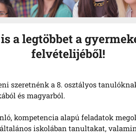
 is a legtöbbet a gyermek
felvételijéből!
eni szeretnénk a 8. osztályos tanulóknak
ából és magyarból.
onló, kompetencia alapú feladatok megol
általános iskolában tanultakat, valamin