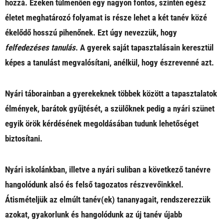
hozzá. Ezeken túlmenően egy nagyon fontos, szintén egész
életet meghatározó folyamat is része lehet a két tanév közé
ékelődő hosszú pihenőnek. Ezt úgy nevezzük, hogy
felfedezéses tanulás
. A gyerek saját tapasztalásain keresztül
képes a tanulást megvalósítani, anélkül, hogy észrevenné azt.
Nyári táborainban a gyerekeknek többek között a tapasztalatok
élmények, barátok gyűjtését, a szülőknek pedig a nyári szünet
egyik örök kérdésének megoldásában tudunk lehetőséget
biztosítani.
Nyári iskolánkban, illetve a nyári suliban a következő tanévre
hangolódunk alsó és felső tagozatos részvevőinkkel.
Átismételjük az elmúlt tanév(ek) tananyagait, rendszerezzük
azokat, gyakorlunk és hangolódunk az új tanév újabb