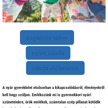
napközis tábor
nyári iskola
iskola előkészítő
A nyár gyerekként elsősorban a kikapcsolódásról, élményekről
kell hogy szóljon. Emlékszünk mi is gyermekkori nyári
szüneteinkre, örök emlékek, számtalan szép pillanat kötődik